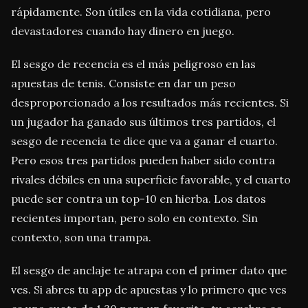
rápidamente. Son útiles en la vida cotidiana, pero
devastadores cuando hay dinero en juego.
El sesgo de recencia es el más peligroso en las
apuestas de tenis. Consiste en dar un peso
desproporcionado a los resultados más recientes. Si
un jugador ha ganado sus últimos tres partidos, el
sesgo de recencia te dice que va a ganar el cuarto.
Pero esos tres partidos pueden haber sido contra
rivales débiles en una superficie favorable, y el cuarto
puede ser contra un top-10 en hierba. Los datos
recientes importan, pero solo en contexto. Sin
contexto, son una trampa.
El sesgo de anclaje te atrapa con el primer dato que
ves. Si abres tu app de apuestas y lo primero que ves