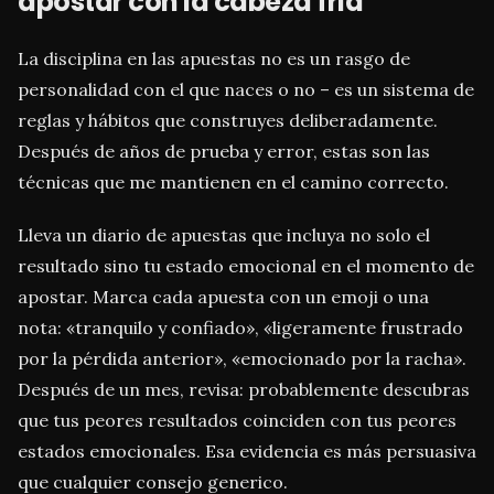
apostar con la cabeza fria
La disciplina en las apuestas no es un rasgo de
personalidad con el que naces o no – es un sistema de
reglas y hábitos que construyes deliberadamente.
Después de años de prueba y error, estas son las
técnicas que me mantienen en el camino correcto.
Lleva un diario de apuestas que incluya no solo el
resultado sino tu estado emocional en el momento de
apostar. Marca cada apuesta con un emoji o una
nota: «tranquilo y confiado», «ligeramente frustrado
por la pérdida anterior», «emocionado por la racha».
Después de un mes, revisa: probablemente descubras
que tus peores resultados coinciden con tus peores
estados emocionales. Esa evidencia es más persuasiva
que cualquier consejo generico.