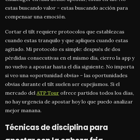
estas buscando valor – estas buscando acción para
compensar una emoción.
Cortar el tilt requiere protocolos que establezcas
cuando estas tranquilo y que apliques cuando estas
agitado. Mi protocolo es simple: después de dos
pérdidas consecutivas en el mismo día, cierro la app y
no vuelvo a apostar hasta el día siguiente. No importa
si veo una «oportunidad obvia» – las oportunidades
obvias durante el tilt suelen ser espejismos. Si el
mercado del
ATP Tour
ofrece partidos todos los días,
no hay urgencia de apostar hoy lo que puedo analizar
mejor manana.
Técnicas de disciplina para