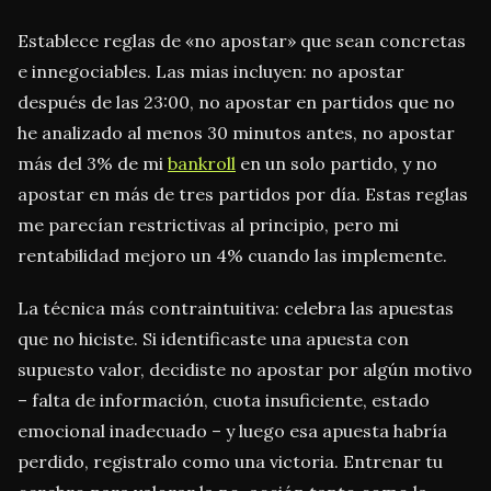
Establece reglas de «no apostar» que sean concretas
e innegociables. Las mias incluyen: no apostar
después de las 23:00, no apostar en partidos que no
he analizado al menos 30 minutos antes, no apostar
más del 3% de mi
bankroll
en un solo partido, y no
apostar en más de tres partidos por día. Estas reglas
me parecían restrictivas al principio, pero mi
rentabilidad mejoro un 4% cuando las implemente.
La técnica más contraintuitiva: celebra las apuestas
que no hiciste. Si identificaste una apuesta con
supuesto valor, decidiste no apostar por algún motivo
– falta de información, cuota insuficiente, estado
emocional inadecuado – y luego esa apuesta habría
perdido, registralo como una victoria. Entrenar tu