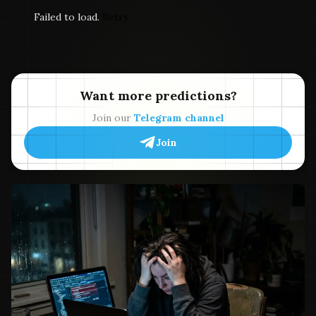
Failed to load.
Retry
Want more predictions?
Join our
Telegram channel
Join