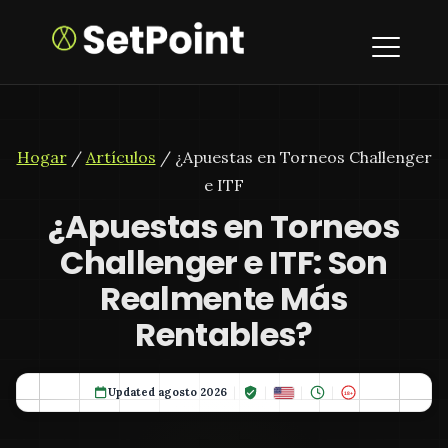
Hogar
/
Artículos
/ ¿Apuestas en Torneos Challenger
e ITF
¿Apuestas en Torneos
Challenger e ITF: Son
Realmente Más
Rentables?
Updated agosto 2026
18+