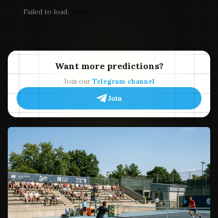
Failed to load.
Retry
Want more predictions?
Join our
Telegram channel
Join