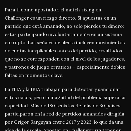
Para ti como apostador, el match-fixing en
Challenger es un riesgo directo. Si apuestas en un
partido que está amanado, no solo pierdes tu dinero:
estas participando involuntariamente en un sistema
corrupto. Las señales de alerta incluyen movimientos
de cuotas inexplicables antes del partido, resultados
que no se corresponden con el nivel de los jugadores,
y patrones de juego erraticos – especialmente dobles
faltas en momentos clave.
La ITIA y la IBIA trabajan para detectar y sancionar
estos casos, pero la magnitud del problema supera su
capacidad. Más de 180 tenistas de más de 30 países
participaron en la red de partidos amanados dirigida
por Grigor Sargsyan entre 2017 y 2023, lo que da una
idea de la escala. Apostar en Challenger sin tener en