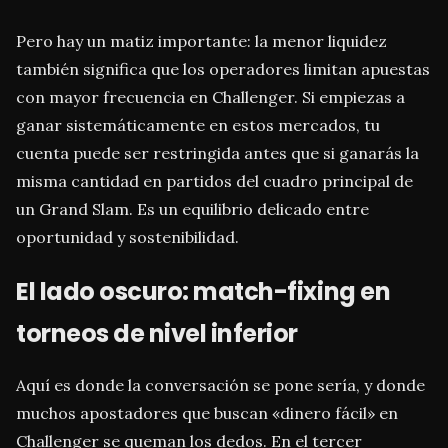
Pero hay un matiz importante: la menor liquidez
también significa que los operadores limitan apuestas
con mayor frecuencia en Challenger. Si empiezas a
ganar sistemáticamente en estos mercados, tu
cuenta puede ser restringida antes que si ganarás la
misma cantidad en partidos del cuadro principal de
un Grand Slam. Es un equilibrio delicado entre
oportunidad y sostenibilidad.
El lado oscuro: match-fixing en
torneos de nivel inferior
Aquí es donde la conversación se pone sería, y donde
muchos apostadores que buscan «dinero fácil» en
Challenger se queman los dedos. En el tercer