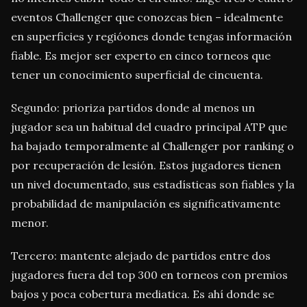
eventos Challenger que conozcas bien – idealmente
en superficies y regióones donde tengas información
fiable. Es mejor ser experto en cinco torneos que
tener un conocimiento superficial de cincuenta.
Segundo: prioriza partidos donde al menos un
jugador sea un habitual del cuadro principal ATP que
ha bajado temporalmente al Challenger por ranking o
por recuperación de lesión. Estos jugadores tienen
un nivel documentado, sus estadísticas son fiables y la
probabilidad de manipulación es significativamente
menor.
Tercero: mantente alejado de partidos entre dos
jugadores fuera del top 300 en torneos con premios
bajos y poca cobertura mediatica. Es ahí donde se