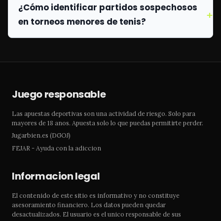
¿Cómo identificar partidos sospechosos
en torneos menores de tenis?
Juego responsable
Las apuestas deportivas son una actividad de riesgo. Solo para
mayores de 18 anos. Apuesta solo lo que puedas permitirte perder.
Jugarbien.es (DGOJ)
FEJAR - Ayuda con la adiccion
Informacion legal
El contenido de este sitio es informativo y no constituye
asesoramiento financiero. Los datos pueden quedar
desactualizados. El usuario es el unico responsable de sus