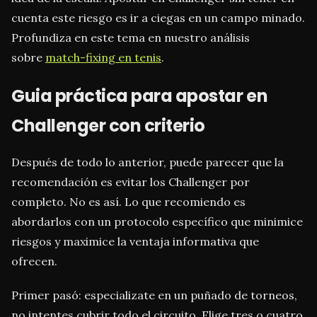
cuenta este riesgo es ir a ciegas en un campo minado.
Profundiza en este tema en nuestro análisis
sobre
match-fixing en tenis
.
Guia práctica para apostar en
Challenger con criterio
Después de todo lo anterior, puede parecer que la
recomendación es evitar los Challenger por
completo. No es así. Lo que recomiendo es
abordarlos con un protocolo específico que minimice
riesgos y maximice la ventaja informativa que
ofrecen.
Primer pasó: especializate en un puñado de torneos,
no intentes cubrir todo el circuito. Elige tres o cuatro