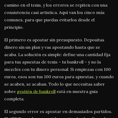
camino en el tenis, y los errores se repiten con una
consistencia casi artistica. Aquí van los cinco más
comunes, para que puedas evitarlos desde el
principio.
El primero es apostar sin presupuesto. Depositas
dinero sin un plan y vas apostando hasta que se
acaba. La solución es simple: define una cantidad fija
para tus apuestas de tenis – tu bankroll – y no la
mezcles con tu dinero personal. Si empiezas con 100
euros, esos son tus 100 euros para apuestas, y cuando
se acaben, se acaban. Todo lo que necesitas saber
sobre
gestión de bankroll
está en nuestra guia
completa.
El segundo error es apostar en demasiados partidos.