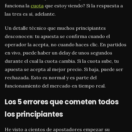
funciona la
cuota
que estoy viendo? Si la respuesta a
las tres es si, adelante.
Un detalle técnico que muchos principiantes
desconocen: tu apuesta se confirma cuando el
operador la acepta, no cuando haces clic. En partidos
en vivo, puede haber un delay de unos segundos
durante el cual la cuota cambia. Si la cuota sube, tu
apuesta se acepta al mejor precio. Si baja, puede ser
rechazada. Esto es normal y es parte del
funcionamiento del mercado en tiempo real.
Los 5 errores que cometen todos
los principiantes
He visto a cientos de apostadores empezar su