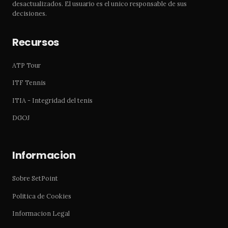
desactualizados. El usuario es el unico responsable de sus
decisiones.
Recursos
ATP Tour
ITF Tennis
ITIA - Integridad del tenis
DGOJ
Informacion
Sobre SetPoint
Politica de Cookies
Informacion Legal