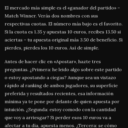
El mercado más simple es el «ganador del partido» –
Match Winner. Verás dos nombres con sus
respectivas cuotas. El número más bajo es el favorito.
Si la cuota es 1.35 y apuestas 10 euros, recibes 13.50 si
aciertas – tu apuesta original más 3.50 de beneficio. Si
pierdes, pierdes los 10 euros. Así de simple.
Antes de hacer clic en «Apostar», hazte tres
preguntas. ¿Primera: he leido algo sobre este partido
o estoy apostando a ciegas? Aunque sea un vistazo
rápido al ranking de ambos jugadores, su superficie
preferida y resultados recientes, esa información
mínima ya te pone por delante de quien apuesta por
intuición. ¿Segunda: estoy comodo con la cantidad
que voy a arriesgar? Si perder esos 10 euros va a
afectar a tu día, apuesta menos. ¿Tercera: se cómo